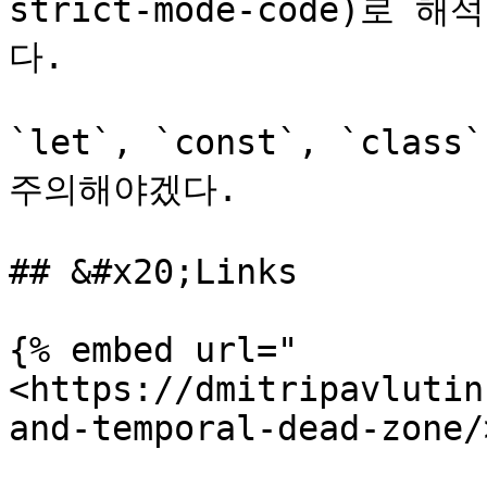
strict-mode-code)
다.

`let`, `const`, `cl
주의해야겠다.

## &#x20;Links

{% embed url="
<https://dmitripavlutin