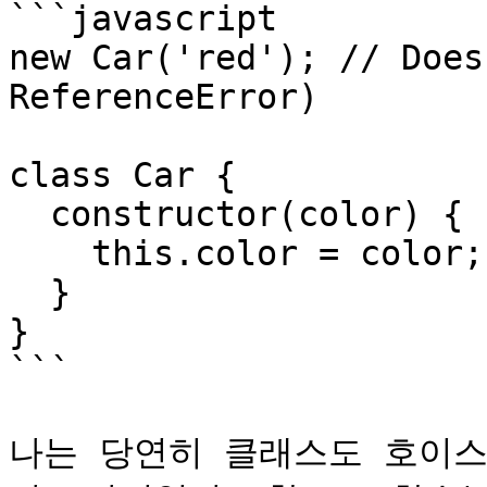
```javascript

new Car('red'); // Does
ReferenceError)

class Car {

  constructor(color) {

    this.color = color;

  }

}

```

나는 당연히 클래스도 호이스