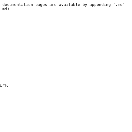
 documentation pages are available by appending `.md` 
.md).

다.
