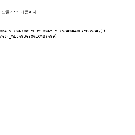
만들기** 때문이다.

4_%EC%A7%80%ED%96%A5_%EC%84%A4%EA%B3%84\))
