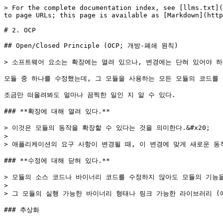
> For the complete documentation index, see [llms.txt](
to page URLs; this page is available as [Markdown](http
# 2. OCP

## Open/Closed Principle (OCP; 개방-폐쇄 원칙)

> 소프트웨어 요소는 확장에는 열려 있으나, 변경에는 단혀 있어야 하다
모듈 중 하나를 수정했는데, 그 모듈을 사용하는 모든 모듈의 코드를 
조금만 떠올려봐도 얼마나 끔찍한 일인 지 알 수 있다.

### **확장에 대해 열려 있다.**

> 이것은 모듈의 동작을 확장할 수 있다는 것을 의미한다.&#x20;

>

> 애플리케이션의 요구 사항이 변경될 때, 이 변경에 맞게 새로운 동작
### **수정에 대해 닫혀 있다.**

> 모듈의 소스 코드나 바이너리 코드를 수정하지 않아도 모듈의 기능을
>

> 그 모듈의 실행 가능한 바이너리 형태나 링크 가능한 라이브러리 (예를 들
### 추상화
