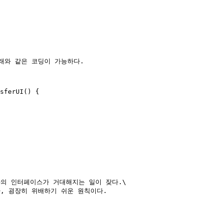
와 같은 코딩이 가능하다.

의 인터페이스가 거대해지는 일이 잦다.\

 굉장히 위배하기 쉬운 원칙이다.
