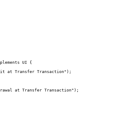
plements UI {
