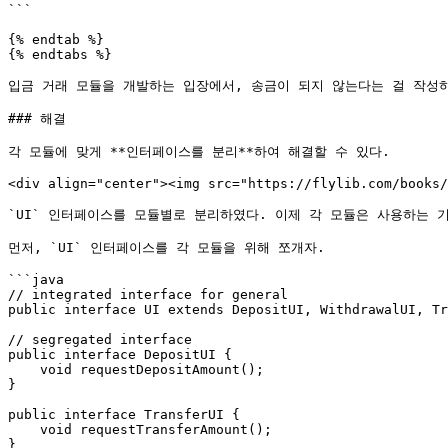
```

{% endtab %}

{% endtabs %}

입금 거래 모듈을 개발하는 입장에서, 송금이 되지 않는다는 걸 작성하는
### 해결

각 모듈에 맞게 **인터페이스를 분리**하여 해결할 수 있다.

<div align="center"><img src="https://flylib.com/books/
`UI` 인터페이스를 모듈별로 분리하였다. 이제 각 모듈은 사용하는 기
먼저, `UI` 인터페이스를 각 모듈을 위해 쪼개자.

```java

// integrated interface for general

public interface UI extends DepositUI, WithdrawalUI, Tr
// segregated interface

public interface DepositUI {

    void requestDepositAmount();

}

public interface TransferUI {

    void requestTransferAmount();

}
