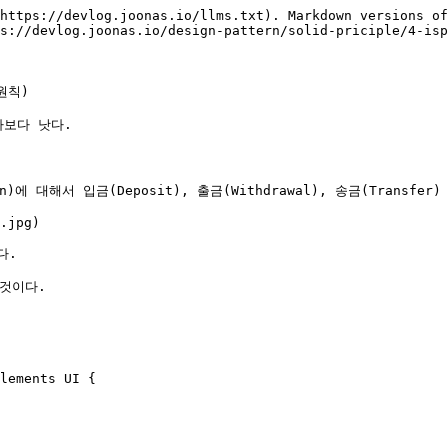
https://devlog.joonas.io/llms.txt). Markdown versions of
s://devlog.joonas.io/design-pattern/solid-priciple/4-isp
원칙)

보다 낫다.

에 대해서 입금(Deposit), 출금(Withdrawal), 송금(Transfer
.jpg)

.

것이다.

lements UI {
