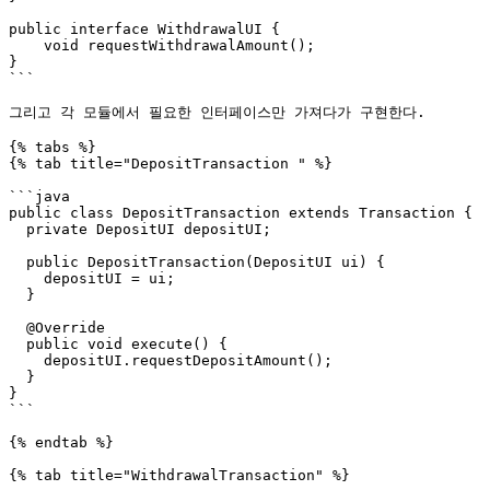
public interface WithdrawalUI {

    void requestWithdrawalAmount();

}

```

그리고 각 모듈에서 필요한 인터페이스만 가져다가 구현한다.

{% tabs %}

{% tab title="DepositTransaction " %}

```java

public class DepositTransaction extends Transaction {

  private DepositUI depositUI;

  public DepositTransaction(DepositUI ui) {

    depositUI = ui;

  }

  @Override

  public void execute() {

    depositUI.requestDepositAmount();

  }

}

```

{% endtab %}

{% tab title="WithdrawalTransaction" %}
