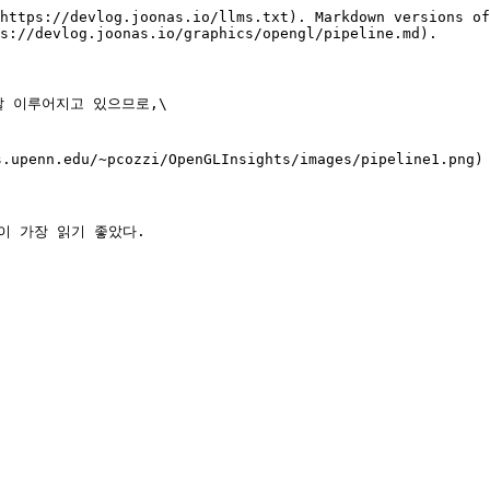
https://devlog.joonas.io/llms.txt). Markdown versions of
s://devlog.joonas.io/graphics/opengl/pipeline.md).

잘 이루어지고 있으므로,\

.upenn.edu/~pcozzi/OpenGLInsights/images/pipeline1.png)
