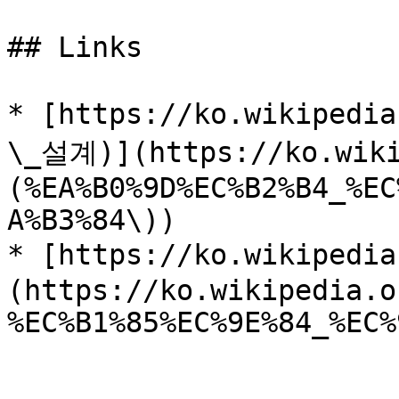
## Links

* [https://ko.wikiped
\_설계)](https://ko.wiki
(%EA%B0%9D%EC%B2%B4_%EC
A%B3%84\))

* [https://ko.wikiped
(https://ko.wikipedia.o